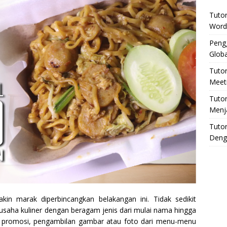
Tuto
Word
Pengg
Globa
Tuto
Meeti
Tuto
Menj
Tutor
Deng
kin marak diperbincangkan belakangan ini. Tidak sedikit
saha kuliner dengan beragam jenis
dari mulai nama hingga
a promosi, pengambilan gambar atau foto dari menu-menu