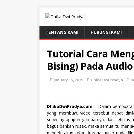
TENTANG KAMI
HUBUNGI KAMI
Tutorial Cara Men
Bising) Pada Audio
January 15, 2019
Dhika Dwi Pradya
A
DhikaDwiPradya.com
– Dalam pembuatan 
yang membuat video tersebut dapat dinil
sebening apapun gambarnya, dan sehalus ap
bagus bahkan rusak, maka semua itu menjadi
pendek, akan tetapi karena audio pada film