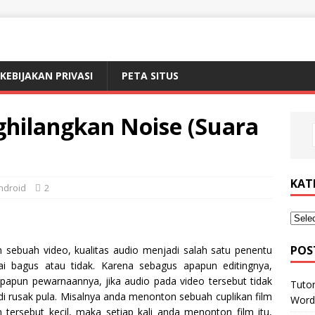
KEBIJAKAN PRIVASI
PETA SITUS
ghilangkan Noise (Suara
KAT
ndroid
2
POS
sebuah video, kualitas audio menjadi salah satu penentu
ai bagus atau tidak.
Karena sebagus apapun editingnya,
apun pewarnaannya, jika audio pada video tersebut tidak
Tuto
 rusak pula. Misalnya anda menonton sebuah cuplikan film
Word
 tersebut kecil, maka setiap kali anda menonton film itu,