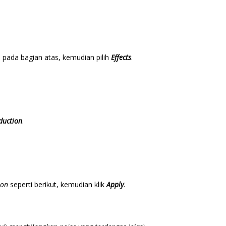
ga pada bagian atas, kemudian pilih
Effects
.
duction
.
ion
seperti berikut, kemudian klik
Apply
.