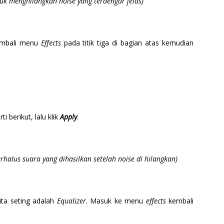
tuk menghilangkan noise yang terdengar jelas)
kembali menu
Effects
pada titik tiga di bagian atas kemudian
ti berikut, lalu klik
Apply
.
alus suara yang dihasilkan setelah noise di hilangkan)
kita seting adalah
Equalizer
. Masuk ke menu
effects
kembali