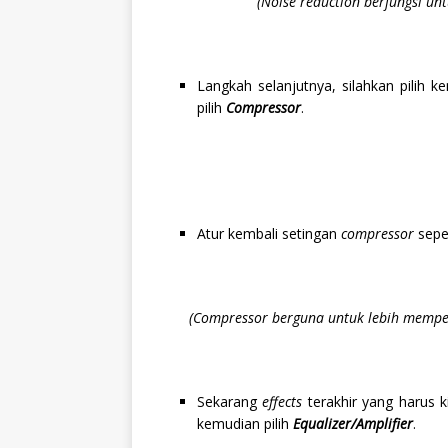
(Noise reduction berfungsi un
Langkah selanjutnya, silahkan pilih 
pilih
Compressor
.
Atur kembali setingan
compressor
seper
(Compressor berguna untuk lebih memperh
Sekarang
effects
terakhir yang harus 
kemudian pilih
Equalizer/Amplifier
.