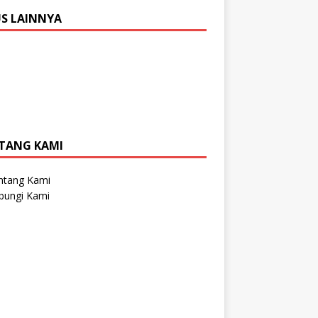
US LAINNYA
TANG KAMI
ntang Kami
bungi Kami