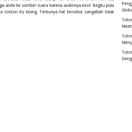
Pengg
nga anda ke sumber suara karena audionya kecil. Begitu pula
Globa
a tonton itu bising. Tentunya hal tersebut sangatlah tidak
Tuto
Meeti
Tuto
Menj
Tutor
Deng