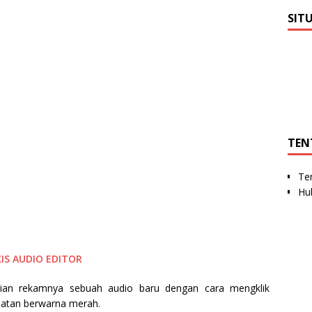
SIT
TEN
Te
Hu
XIS AUDIO EDITOR
udian rekamnya sebuah audio baru dengan cara mengklik
latan berwarna merah.