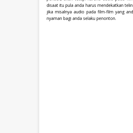
disaat itu pula anda harus mendekatkan teli
jika misalnya audio pada film-film yang and
nyaman bagi anda selaku penonton.