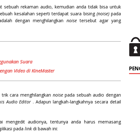
t sebuah rekaman audio, kemudian anda tidak bisa untuk
sebuah kesalahan seperti terdapat suara bising
(noise)
pada
 adalah dengan menghilangkan
noise
tersebut agar yang
ggunakan Suara
PEN
engan Video di KineMaster
ah trik cara menghilangkan
noise
pada sebuah audio dengan
xis Audio Editor
. Adapun langkah-langkahnya secara detail
ai mengedit audionya, tentunya anda harus memasang
plikasi pada
link
di bawah ini: