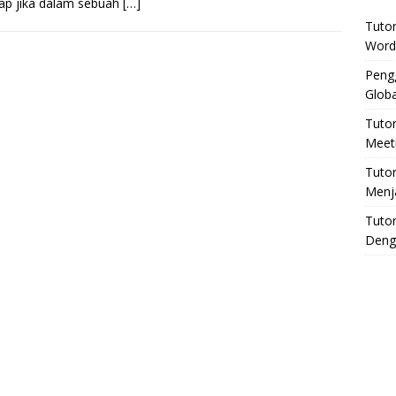
ap jika dalam sebuah
[…]
Tuto
Word
Pengg
Globa
Tuto
Meeti
Tuto
Menj
Tutor
Deng