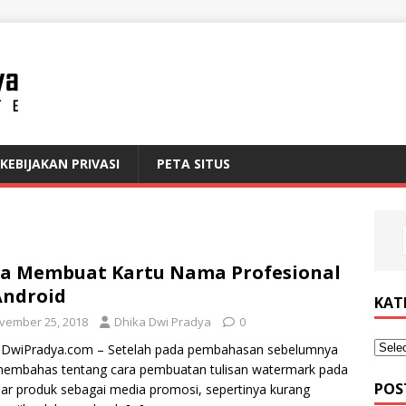
KEBIJAKAN PRIVASI
PETA SITUS
a Membuat Kartu Nama Profesional
Android
KAT
vember 25, 2018
Dhika Dwi Pradya
0
aDwiPradya.com – Setelah pada pembahasan sebelumnya
membahas tentang cara pembuatan tulisan watermark pada
POS
r produk sebagai media promosi, sepertinya kurang