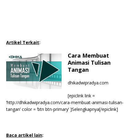
Artikel Terkait
:
Cara Membuat
Animasi Tulisan
Tangan
dhikadwipradya.com
[epiclink link =
‘http://dhikadwipradya.com/cara-membuat-animasi-tulisan-
tangan’ color = ‘btn btn-primary’ ]Selengkapnya[/epiclink]
Baca artikel lain
: