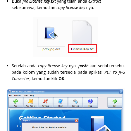
Buka
file
License Key.txt
yang telah anda
extract
sebelumnya, kemudian
copy
license key
nya.
Setelah anda
copy
license
key
nya,
paste
kan serial tersebut
pada kolom yang sudah tersedia pada aplikasi
PDF to JPG
Converter
, kemudian klik
OK
.