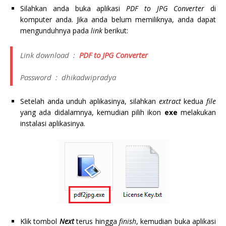
Silahkan anda buka aplikasi
PDF to JPG Converter
di
komputer anda. Jika anda belum memiliknya, anda dapat
mengunduhnya pada
link
berikut:
Link
download
:
PDF to JPG Converter
Password
:
dhikadwipradya
Setelah anda unduh aplikasinya, silahkan
extract
kedua
file
yang ada didalamnya, kemudian pilih ikon
exe
melakukan
instalasi aplikasinya.
Klik tombol
Next
terus hingga
finish
, kemudian buka aplikasi