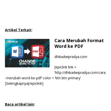
Artikel Terkait
:
Cara Merubah Format
Word ke PDF
dhikadwipradya.com
[epiclink link =
‘http://dhikadwipradya.com/cara
-merubah-word-ke-pdf’ color = ‘btn btn-primary’
]Selengkapnya[/epiclink]
Baca artikel lain
: