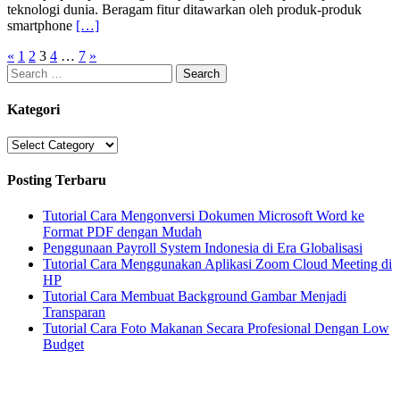
teknologi dunia. Beragam fitur ditawarkan oleh produk-produk
smartphone
[…]
Posts
«
1
2
3
4
…
7
»
Search
pagination
for:
Kategori
Kategori
Posting Terbaru
Tutorial Cara Mengonversi Dokumen Microsoft Word ke
Format PDF dengan Mudah
Penggunaan Payroll System Indonesia di Era Globalisasi
Tutorial Cara Menggunakan Aplikasi Zoom Cloud Meeting di
HP
Tutorial Cara Membuat Background Gambar Menjadi
Transparan
Tutorial Cara Foto Makanan Secara Profesional Dengan Low
Budget