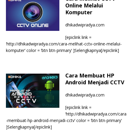
Online Melalui
Komputer
dhikadwipradya.com
[epiclink link =
‘http://dhikadwipradya.com/cara-melihat-cctv-online-melalui-
komputer’ color = ‘btn btn-primary’ ]Selengkapnya[/epiclink]
Cara Membuat HP
Android Menjadi CCTV
dhikadwipradya.com
[epiclink link =
‘http://dhikadwipradya.com/cara
-membuat-hp-android-menjadi-cctv’ color = ‘btn btn-primary’
]Selengkapnya[/epiclink]