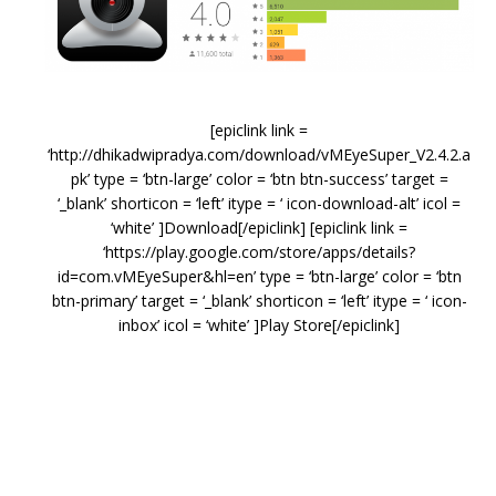
[epiclink link =
‘http://dhikadwipradya.com/download/vMEyeSuper_V2.4.2.a
pk’ type = ‘btn-large’ color = ‘btn btn-success’ target =
‘_blank’ shorticon = ‘left’ itype = ‘ icon-download-alt’ icol =
‘white’ ]Download[/epiclink] [epiclink link =
‘https://play.google.com/store/apps/details?
id=com.vMEyeSuper&hl=en’ type = ‘btn-large’ color = ‘btn
btn-primary’ target = ‘_blank’ shorticon = ‘left’ itype = ‘ icon-
inbox’ icol = ‘white’ ]Play Store[/epiclink]